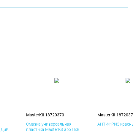
MasterKit 18720370
MasterKit 187203
я
Смазка универсальная
АНТИФРИЗ красны
р ДиК
пластика MasterKit аэр ПхВ