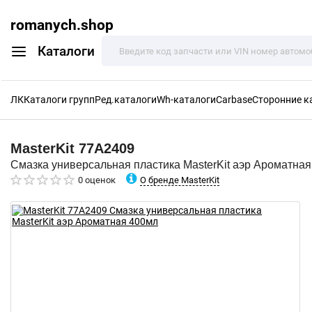
romanych.shop
Каталоги
ЛК
Каталоги групп
Ред.каталоги
Wh-каталоги
Carbase
Сторонние к
MasterKit
77A2409
Смазка универсальная пластика MasterKit аэр Ароматна
О бренде MasterKit
0 оценок