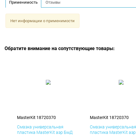
Применимость
Отзывы
Нет информации о применимости
Обратите внимание на сопутствующие товары:
MasterKit 18720370
MasterKit 18720370
Смазка универсальная
Смазка универсальна
пластика MasterKit аэр БмД
пластика MasterKit аэ