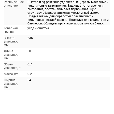
Расширенное
Быстро и эффективно удаляет пыль, грязь, масляные и
описание:
никотиновые загрязнения. Защищает от старения и
выгорания, восстанавливает первоначальную
структуру, обладает антистатическим эффектом.
Предназначен для обработки пластиковых и
виниловых деталей салона. Подходит для молдингов и
бамперов. Обладает приятным ароматом клубники.
Товарная
уход и очистка
группа:
Высота
235
упаковки,
мм:
Длина
50
упаковки,
мм:
Объем
0.7
упаковки, л:
Масса, кг:
0.238
Ширина
54
упаковки,
мм: