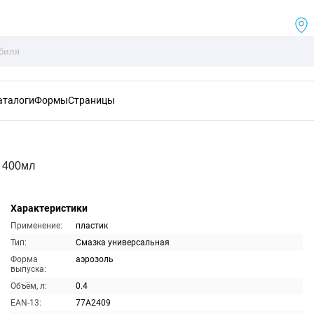
аталоги
Формы
Страницы
я 400мл
Характеристики
Применение:
пластик
Тип:
Смазка универсальная
Форма
аэрозоль
выпуска:
Объём, л:
0.4
EAN-13:
77A2409